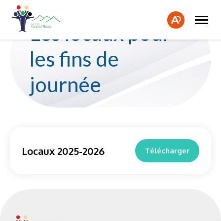
Ouvrir
Fe
la
Ouvrir
Les locaux pour
naviga
la
la
du
barre
bar
site
d'accessibilité.
les fins de
d'a
journée
Locaux 2025-2026
Télécharger