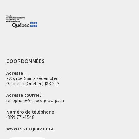
COORDONNÉES
Adresse :
225, rue Saint-Rédempteur
Gatineau (Québec) J8X 2T3
Adresse courriel :
reception@csspo.gouv.qc.ca
Numéro de téléphone :
(819) 771-4548
Site
www.csspo.gouv.qc.ca
web
: